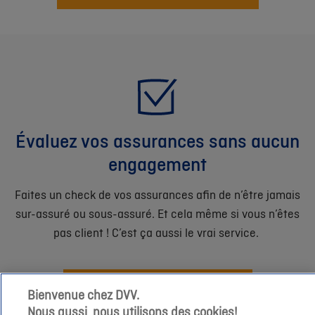
Évaluez vos assurances sans aucun
engagement
Faites un check de vos assurances afin de n’être jamais
sur-assuré ou sous-assuré. Et cela même si vous n’êtes
pas client ! C’est ça aussi le vrai service.
Planifiez votre check-up assurances
Bienvenue chez DVV.
Nous aussi, nous utilisons des cookies!