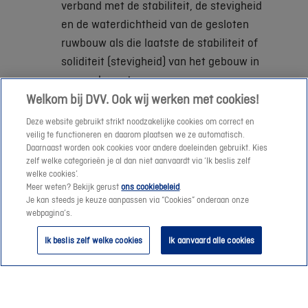
verband met de stabiliteit, de stevigheid
en de waterdichtheid van de gesloten
ruwbouw als die laatste de stabiliteit of
soliditeit (stevigheid) van het gebouw in
gevaar brengt.
Welkom bij DVV. Ook wij werken met cookies!
Gedurende
10 jaar
na de oplevering van
Deze website gebruikt strikt noodzakelijke cookies om correct en
de werkzaamheden.
veilig te functioneren en daarom plaatsen we ze automatisch.
Voor
aannemers, architecten, ingenieurs
Daarnaast worden ook cookies voor andere doeleinden gebruikt. Kies
zelf welke categorieën je al dan niet aanvaardt via ‘Ik beslis zelf
en andere dienstverstrekkers
in de
welke cookies’.
bouwsector.
Meer weten? Bekijk gerust
ons cookiebeleid
.
Je kan steeds je keuze aanpassen via “Cookies” onderaan onze
Voor
nieuwbouw- en
webpagina’s.
renovatiewerkzaamheden In België,
Start je aanvraag
Ik beslis zelf welke cookies
Ik aanvaard alle cookies
waarvoor een architect vereist is
.
Wat dekt deze aansprakelijkheidsverzekering