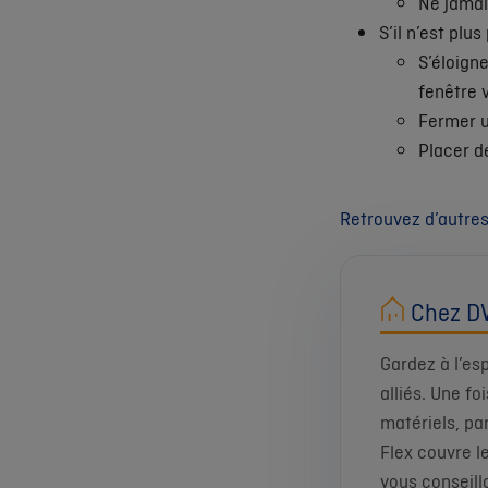
Ne jamai
S’il n’est plus
S’éloign
fenêtre v
Fermer 
Placer d
Retrouvez d’autres
Chez DV
Gardez à l’es
alliés. Une fo
matériels, pa
Flex couvre l
vous conseill