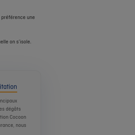
e préférence une
lle on s’isole.
tation
incipaux
les dégâts
ation Cocoon
urance, nous