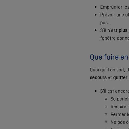
Emprunter le
Prévoir une al
pas.
S’il n’est
plus 
fenêtre donnan
Que faire en
Quoi qu’il en soit,
secours
et
quitter
S’il est encor
Se pench
Respirer
Fermer l
Ne pas o