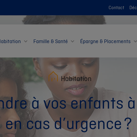
Contact
Décl
Habitation
Famille & Santé
Épargne & Placements
Habitation
re à vos enfants à 
en cas d’urgence ?