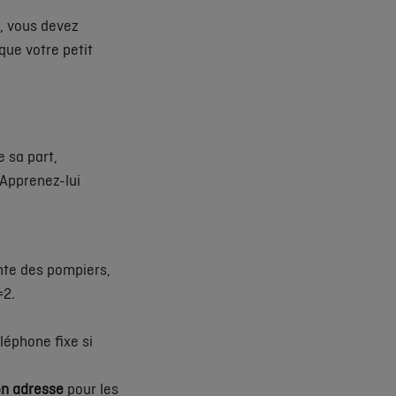
, vous devez
que votre petit
e sa part,
. Apprenez-lui
nte des pompiers,
1=2.
léphone fixe si
on adresse
pour les