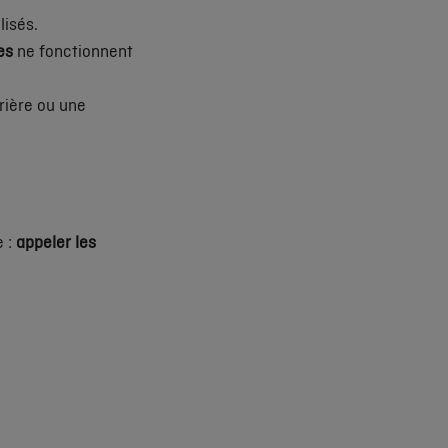
lisés.
ues
ne fonctionnent
rière ou une
e :
appeler les