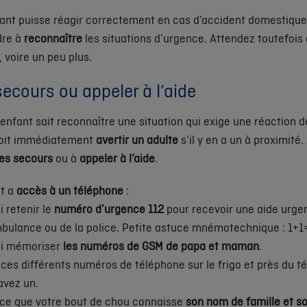
fant puisse réagir correctement en cas d’accident domestique
dre à
reconnaître
les situations d’urgence. Attendez toutefois 
, voire un peu plus.
secours ou appeler à l’aide
enfant sait reconnaître une situation qui exige une réaction d
 doit immédiatement
avertir un adulte
s’il y en a un à proximité
les secours
ou à
appeler à l’aide
.
nt a
accès à un téléphone
:
i retenir le
numéro d’urgence 112
pour recevoir une aide urge
bulance ou de la police. Petite astuce mnémotechnique : 1+
ui mémoriser
les numéros de GSM de papa et maman
.
ces différents numéros de téléphone sur le frigo et près du té
avez un.
à ce que votre bout de chou connaisse
son nom de famille et s