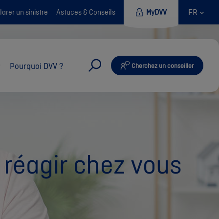
FR
arer un sinistre
Astuces & Conseils
MyDVV
Pourquoi DVV ?
Cherchez un conseiller
réagir chez vous