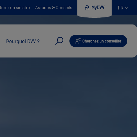
FR
arer un sinistre
Astuces & Conseils
MyDVV
Pourquoi DVV ?
Cherchez un conseiller