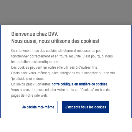
demande
niet
à
mogelijk
cette
om
adresse
een
e-
prijssimulatie
Bienvenue chez DVV.
mail.
Nous aussi, nous utilisons des cookies!
te
maken
Ce site web utilise des cookies strictement nécessaires pour
fonctionner correctement et en toute sécurité. C’est pourquoi nous
of
les installons automatiquement.
een
Des cookies peuvent en outre être utilisés à d'autres fins.
offerte-
Choisissez vous-même quelles catégories vous acceptez ou non via
Suivant
'je décide moi-même’.
aanvraag
En savoir plus? Consultez
notre politique en matière de cookies
.
te
Vous pouvez toujours adapter votre choix via “Cookies” en bas des
pages de notre site web.
verzenden.
Je décide moi-même
J’accepte tous les cookies
Vanaf
morgen
helpen