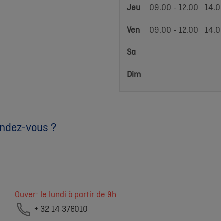
Jeu
09.00 - 12.00
14.0
Ven
09.00 - 12.00
14.0
Sa
Dim
endez-vous ?
Ouvert le lundi à partir de 9h
+ 32 14 378010