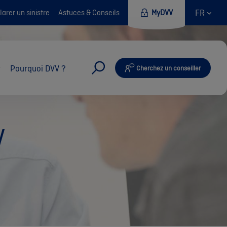
FR
arer un sinistre
Astuces & Conseils
MyDVV
Pourquoi DVV ?
Cherchez un conseiller
V