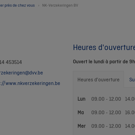
ler près de chez vous
NK-Verzekeringen BV
Heures d'ouvertur
Ouvert le lundi à partir de 9h
 14 453514
rzekeringen@dvv.be
Heures d'ouverture
Su
s://www.nkverzekeringen.be
Heures
Lun
09.00 - 12.00
14.0
d'ouverture
Ma
09.00 - 12.00
16.0
Mer
09.00 - 12.00
14.0