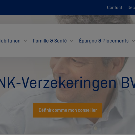
Contact
Décl
Habitation
Famille & Santé
Épargne & Placements
NK-Verzekeringen B
Définir comme mon conseiller