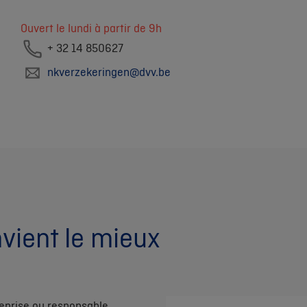
Ouvert le lundi à partir de 9h
+ 32 14 850627
nkverzekeringen@dvv.be
nvient le mieux
reprise ou responsable