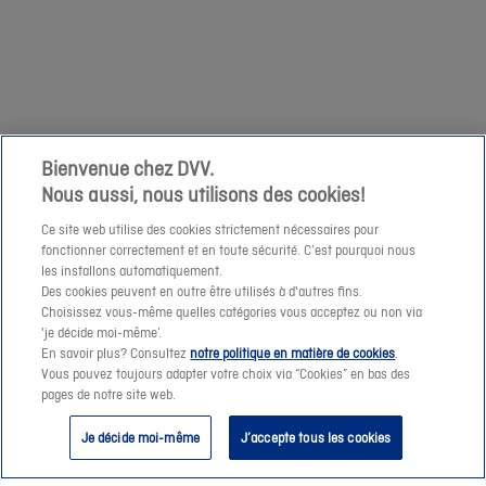
votre
1/04
demande
niet
à
mogelijk
cette
om
adresse
een
e-
prijssimulatie
Bienvenue chez DVV.
mail.
Nous aussi, nous utilisons des cookies!
te
maken
Ce site web utilise des cookies strictement nécessaires pour
fonctionner correctement et en toute sécurité. C’est pourquoi nous
of
les installons automatiquement.
een
Des cookies peuvent en outre être utilisés à d'autres fins.
offerte-
Choisissez vous-même quelles catégories vous acceptez ou non via
Suivant
'je décide moi-même’.
aanvraag
En savoir plus? Consultez
notre politique en matière de cookies
.
te
Vous pouvez toujours adapter votre choix via “Cookies” en bas des
pages de notre site web.
verzenden.
Je décide moi-même
J’accepte tous les cookies
Vanaf
morgen