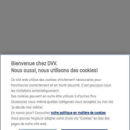
relatives
Suivant
op
à
zaterdag
votre
1/04
demande
niet
à
mogelijk
cette
om
adresse
een
e-
prijssimulatie
Bienvenue chez DVV.
mail.
Nous aussi, nous utilisons des cookies!
te
maken
Ce site web utilise des cookies strictement nécessaires pour
fonctionner correctement et en toute sécurité. C’est pourquoi nous
of
les installons automatiquement.
een
Des cookies peuvent en outre être utilisés à d'autres fins.
offerte-
Choisissez vous-même quelles catégories vous acceptez ou non via
Suivant
'je décide moi-même’.
aanvraag
En savoir plus? Consultez
notre politique en matière de cookies
.
te
Vous pouvez toujours adapter votre choix via “Cookies” en bas des
pages de notre site web.
verzenden.