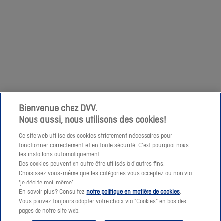
relatives
Suivant
op
à
zaterdag
votre
1/04
demande
niet
à
mogelijk
cette
om
adresse
een
e-
prijssimulatie
Bienvenue chez DVV.
mail.
Nous aussi, nous utilisons des cookies!
te
maken
Ce site web utilise des cookies strictement nécessaires pour
fonctionner correctement et en toute sécurité. C’est pourquoi nous
of
les installons automatiquement.
een
Des cookies peuvent en outre être utilisés à d'autres fins.
offerte-
Choisissez vous-même quelles catégories vous acceptez ou non via
Suivant
'je décide moi-même’.
aanvraag
En savoir plus? Consultez
notre politique en matière de cookies
.
te
Vous pouvez toujours adapter votre choix via “Cookies” en bas des
pages de notre site web.
verzenden.