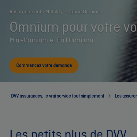
Assurance auto Mobility - Option Omnium
Omnium pour votre vo
Mini-Omnium et Full Omnium
Commencez votre demande
DVV assurances, le vrai service tout simplement
Les assura
Les petits plus de DVV