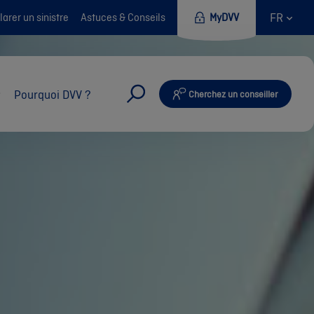
FR
arer un sinistre
Astuces & Conseils
MyDVV
Pourquoi DVV ?
Cherchez un conseiller