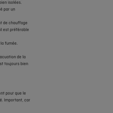
bien isolées.
sé par un
nt de chauffage
il est préférable
 la fumée.
vacuation de la
est toujours bien
ent pour que le
té. Important, car