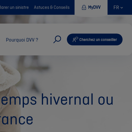
FR
arer un sinistre
Astuces & Conseils
MyDVV
Pourquoi DVV ?
Cherchez un conseiller
 temps hivernal ou
urance