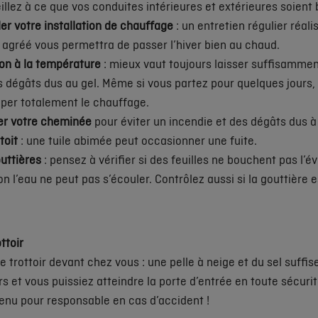
illez à ce que vos conduites intérieures et extérieures soient 
ler votre installation de chauffage
: un entretien régulier réali
 agréé vous permettra de passer l’hiver bien au chaud.
ion à la température
: mieux vaut toujours laisser suffisamme
s dégâts dus au gel. Même si vous partez pour quelques jours, 
per totalement le chauffage.
er votre cheminée
pour éviter un incendie et des dégâts dus à
toit
: une tuile abimée peut occasionner une fuite.
outtières
: pensez à vérifier si des feuilles ne bouchent pas l’é
on l’eau ne peut pas s’écouler. Contrôlez aussi si la gouttière 
ttoir
e trottoir devant chez vous : une pelle à neige et du sel suffis
urs et vous puissiez atteindre la porte d’entrée en toute sécuri
enu pour responsable en cas d’accident !