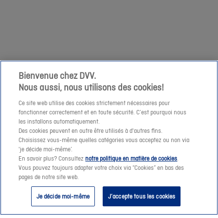
votre
1/04
demande
niet
à
mogelijk
cette
om
adresse
een
e-
prijssimulatie
Bienvenue chez DVV.
mail.
Nous aussi, nous utilisons des cookies!
te
maken
Ce site web utilise des cookies strictement nécessaires pour
fonctionner correctement et en toute sécurité. C’est pourquoi nous
of
les installons automatiquement.
een
Des cookies peuvent en outre être utilisés à d'autres fins.
offerte-
Choisissez vous-même quelles catégories vous acceptez ou non via
Suivant
'je décide moi-même’.
aanvraag
En savoir plus? Consultez
notre politique en matière de cookies
.
te
Vous pouvez toujours adapter votre choix via “Cookies” en bas des
pages de notre site web.
verzenden.
Je décide moi-même
J’accepte tous les cookies
Vanaf
morgen