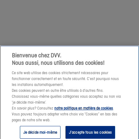
à
zaterdag
votre
1/04
demande
niet
à
mogelijk
cette
om
adresse
een
e-
prijssimulatie
Bienvenue chez DVV.
mail.
Nous aussi, nous utilisons des cookies!
te
maken
Ce site web utilise des cookies strictement nécessaires pour
fonctionner correctement et en toute sécurité. C’est pourquoi nous
of
les installons automatiquement.
een
Des cookies peuvent en outre être utilisés à d'autres fins.
offerte-
Choisissez vous-même quelles catégories vous acceptez ou non via
Suivant
'je décide moi-même’.
aanvraag
En savoir plus? Consultez
notre politique en matière de cookies
.
te
Vous pouvez toujours adapter votre choix via “Cookies” en bas des
pages de notre site web.
verzenden.
Je décide moi-même
J’accepte tous les cookies
Vanaf