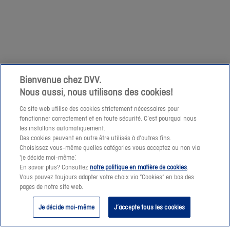
votre
1/04
demande
niet
à
mogelijk
cette
om
adresse
een
e-
prijssimulatie
Bienvenue chez DVV.
mail.
Nous aussi, nous utilisons des cookies!
te
maken
Ce site web utilise des cookies strictement nécessaires pour
fonctionner correctement et en toute sécurité. C’est pourquoi nous
of
les installons automatiquement.
een
Des cookies peuvent en outre être utilisés à d'autres fins.
offerte-
Choisissez vous-même quelles catégories vous acceptez ou non via
Suivant
'je décide moi-même’.
aanvraag
En savoir plus? Consultez
notre politique en matière de cookies
.
te
Vous pouvez toujours adapter votre choix via “Cookies” en bas des
pages de notre site web.
verzenden.
Je décide moi-même
J’accepte tous les cookies
Vanaf
morgen