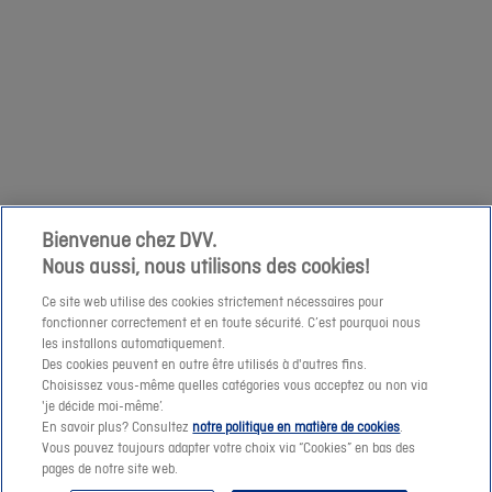
relatives
Suivant
op
à
zaterdag
votre
1/04
demande
niet
à
mogelijk
cette
om
adresse
een
e-
prijssimulatie
Bienvenue chez DVV.
mail.
Nous aussi, nous utilisons des cookies!
te
maken
Ce site web utilise des cookies strictement nécessaires pour
fonctionner correctement et en toute sécurité. C’est pourquoi nous
of
les installons automatiquement.
een
Des cookies peuvent en outre être utilisés à d'autres fins.
offerte-
Choisissez vous-même quelles catégories vous acceptez ou non via
Suivant
'je décide moi-même’.
aanvraag
En savoir plus? Consultez
notre politique en matière de cookies
.
te
Vous pouvez toujours adapter votre choix via “Cookies” en bas des
pages de notre site web.
verzenden.