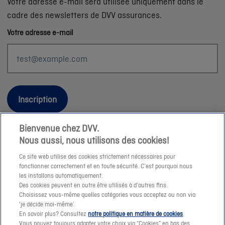
Votre adresse e-mail sera utilisée uniquement dans le
cadre des newsletters de DVV assurances.
Votre adresse e-mail
Inscription
Bienvenue chez DVV.
Nous aussi, nous utilisons des cookies!
Informations légales
Ce site web utilise des cookies strictement nécessaires pour
fonctionner correctement et en toute sécurité. C’est pourquoi nous
Durabilité
les installons automatiquement.
Des cookies peuvent en outre être utilisés à d'autres fins.
Sitemap
Choisissez vous-même quelles catégories vous acceptez ou non via
Nos conseillers
'je décide moi-même’.
En savoir plus? Consultez
notre politique en matière de cookies
.
Jobs
Vous pouvez toujours adapter votre choix via “Cookies” en bas des