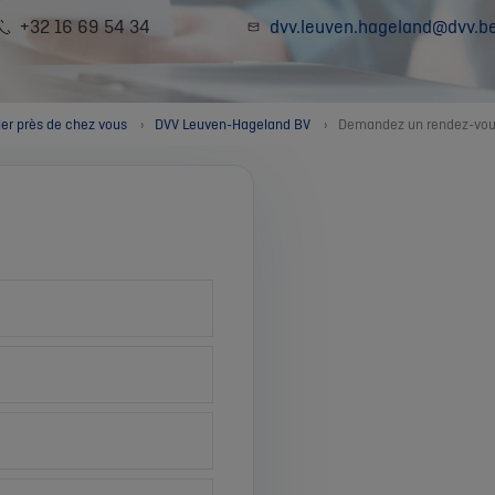
+32 16 69 54 34
dvv.leuven.hageland@dvv.b
ler près de chez vous
DVV Leuven-Hageland BV
Demandez un rendez-vo