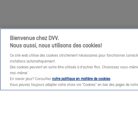
morgen
helpen
we
je
Bienvenue chez DVV.
graag
Nous aussi, nous utilisons des cookies!
verder
😊
Ce site web utilise des cookies strictement nécessaires pour fonctionner correct
installons automatiquement.
Des cookies peuvent en outre être utilisés à d'autres fins. Choisissez vous-même
moi-même’.
En savoir plus? Consultez
notre politique en matière de cookies
.
Vous pouvez toujours adapter votre choix via “Cookies” en bas des pages de notre