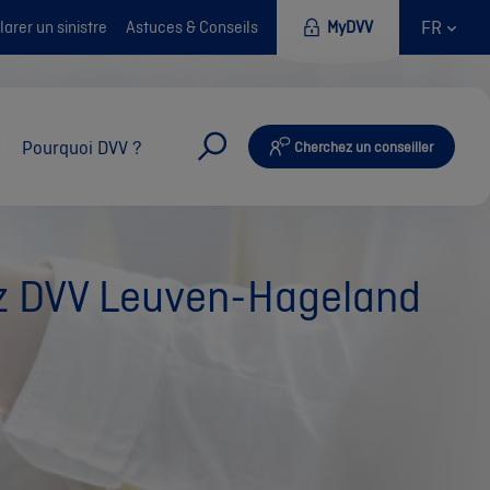
FR
arer un sinistre
Astuces & Conseils
MyDVV
Pourquoi DVV ?
Cherchez un conseiller
ez DVV Leuven-Hageland