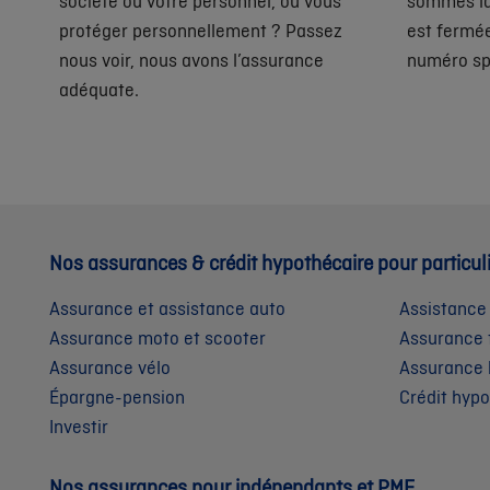
société ou votre personnel, ou vous
sommes là
protéger personnellement ? Passez
est fermé
nous voir, nous avons l’assurance
numéro sp
adéquate.
Nos assurances & crédit hypothécaire pour particul
Assurance et assistance auto
Assistance
Assurance moto et scooter
Assurance 
Assurance vélo
Assurance 
Épargne-pension
Crédit hyp
Investir
Nos assurances pour indépendants et PME