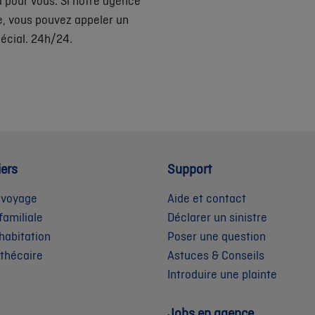
 pour vous. Si notre agence
e, vous pouvez appeler un
écial. 24h/24.
iers
Support
 voyage
Aide et contact
familiale
Déclarer un sinistre
habitation
Poser une question
othécaire
Astuces & Conseils
Introduire une plainte
Jobs en agence