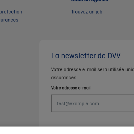
protection
Trouvez un job
surances
La newsletter de DVV
Votre adresse e-mail sera utilisée un
assurances.
Votre adresse e-mail