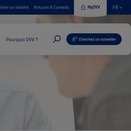
FR
arer un sinistre
Astuces & Conseils
MyDVV
Pourquoi DVV ?
Cherchez un conseiller