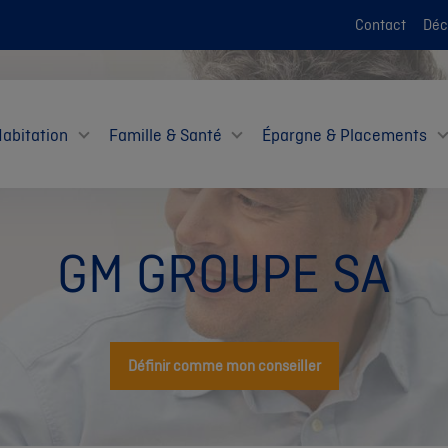
Contact
Décl
Habitation
Famille & Santé
Épargne & Placements
GM GROUPE SA
Définir comme mon conseiller