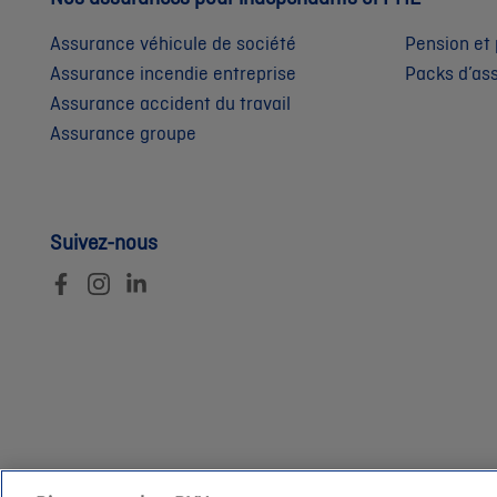
Assurance véhicule de société
Pension et 
Assurance incendie entreprise
Packs d’as
Assurance accident du travail
Assurance groupe
Suivez-nous