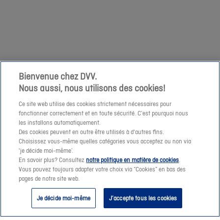
votre
1/04
demande
niet
à
mogelijk
cette
om
adresse
een
e-
prijssimulatie
Bienvenue chez DVV.
mail.
Nous aussi, nous utilisons des cookies!
te
maken
Ce site web utilise des cookies strictement nécessaires pour
fonctionner correctement et en toute sécurité. C’est pourquoi nous
of
les installons automatiquement.
een
Des cookies peuvent en outre être utilisés à d'autres fins.
offerte-
Choisissez vous-même quelles catégories vous acceptez ou non via
Suivant
'je décide moi-même’.
aanvraag
En savoir plus? Consultez
notre politique en matière de cookies
.
te
Vous pouvez toujours adapter votre choix via “Cookies” en bas des
pages de notre site web.
verzenden.
Je décide moi-même
J’accepte tous les cookies
Vanaf
morgen