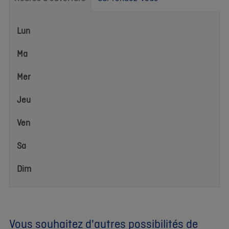
Heures
Lun
d'ouverture
Ma
Mer
Jeu
Ven
Sa
Dim
Vous souhaitez d'autres possibilités de