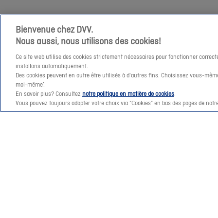
we
je
Bienvenue chez DVV.
graag
Nous aussi, nous utilisons des cookies!
verder
😊
Ce site web utilise des cookies strictement nécessaires pour fonctionner correct
installons automatiquement.
Des cookies peuvent en outre être utilisés à d'autres fins. Choisissez vous-même
moi-même’.
En savoir plus? Consultez
notre politique en matière de cookies
.
Vous pouvez toujours adapter votre choix via “Cookies” en bas des pages de notre