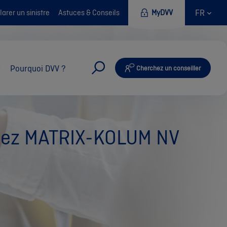
FR
arer un sinistre
Astuces & Conseils
MyDVV
Pourquoi DVV ?
Cherchez un conseiller
chez MATRIX-KOLUM NV