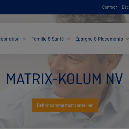
Contact
Décl
Habitation
Famille & Santé
Épargne & Placements
MATRIX-KOLUM NV
Définir comme mon conseiller