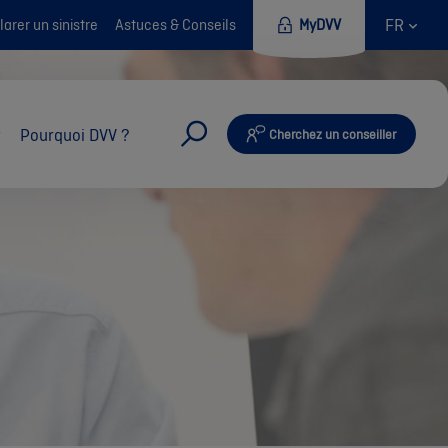
FR
arer un sinistre
Astuces & Conseils
MyDVV
Pourquoi DVV ?
Cherchez un conseiller