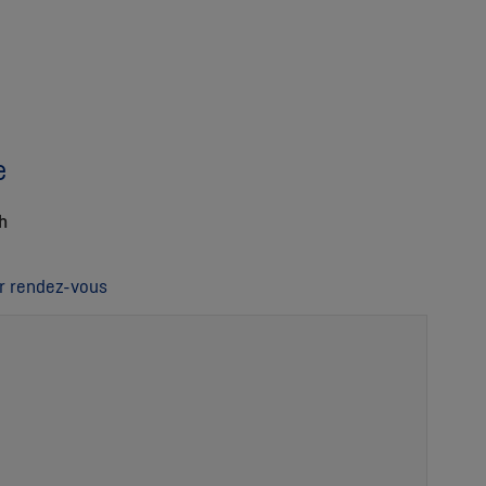
e
4h
r rendez-vous