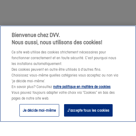
demande
niet
à
mogelijk
cette
om
adresse
een
e-
prijssimulatie
Bienvenue chez DVV.
mail.
Nous aussi, nous utilisons des cookies!
te
maken
Ce site web utilise des cookies strictement nécessaires pour
fonctionner correctement et en toute sécurité. C’est pourquoi nous
of
les installons automatiquement.
een
Des cookies peuvent en outre être utilisés à d'autres fins.
offerte-
Choisissez vous-même quelles catégories vous acceptez ou non via
Suivant
'je décide moi-même’.
aanvraag
En savoir plus? Consultez
notre politique en matière de cookies
.
te
Vous pouvez toujours adapter votre choix via “Cookies” en bas des
pages de notre site web.
verzenden.
Je décide moi-même
J’accepte tous les cookies
Vanaf
morgen
helpen