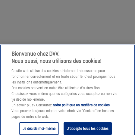
à
zaterdag
votre
1/04
demande
niet
à
mogelijk
cette
om
adresse
een
e-
prijssimulatie
Bienvenue chez DVV.
mail.
Nous aussi, nous utilisons des cookies!
te
maken
Ce site web utilise des cookies strictement nécessaires pour
fonctionner correctement et en toute sécurité. C’est pourquoi nous
of
les installons automatiquement.
een
Des cookies peuvent en outre être utilisés à d'autres fins.
offerte-
Choisissez vous-même quelles catégories vous acceptez ou non via
Suivant
'je décide moi-même’.
aanvraag
En savoir plus? Consultez
notre politique en matière de cookies
.
te
Vous pouvez toujours adapter votre choix via “Cookies” en bas des
pages de notre site web.
verzenden.
Je décide moi-même
J’accepte tous les cookies
Vanaf