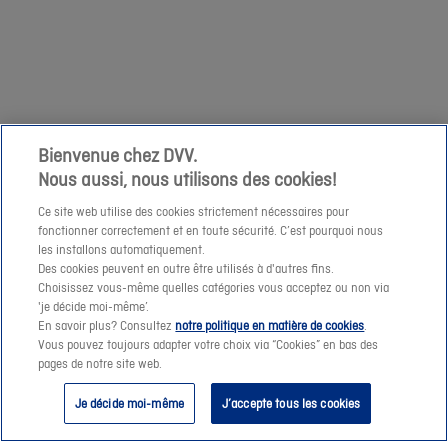
votre
1/04
demande
niet
à
mogelijk
cette
om
adresse
een
e-
prijssimulatie
Bienvenue chez DVV.
mail.
Nous aussi, nous utilisons des cookies!
te
maken
Ce site web utilise des cookies strictement nécessaires pour
fonctionner correctement et en toute sécurité. C’est pourquoi nous
of
les installons automatiquement.
een
Des cookies peuvent en outre être utilisés à d'autres fins.
offerte-
Choisissez vous-même quelles catégories vous acceptez ou non via
Suivant
'je décide moi-même’.
aanvraag
En savoir plus? Consultez
notre politique en matière de cookies
.
te
Vous pouvez toujours adapter votre choix via “Cookies” en bas des
pages de notre site web.
verzenden.
Je décide moi-même
J’accepte tous les cookies
Vanaf
morgen