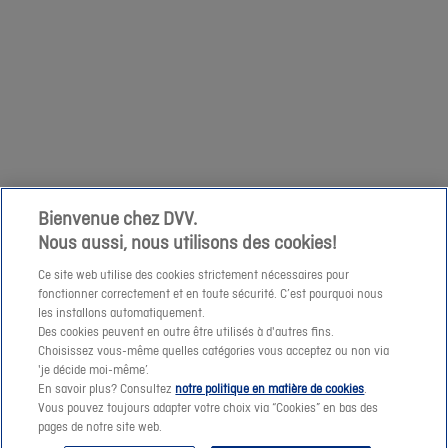
relatives
Suivant
op
à
zaterdag
votre
1/04
demande
niet
à
mogelijk
cette
om
adresse
een
e-
prijssimulatie
Bienvenue chez DVV.
mail.
Nous aussi, nous utilisons des cookies!
te
maken
Ce site web utilise des cookies strictement nécessaires pour
fonctionner correctement et en toute sécurité. C’est pourquoi nous
of
les installons automatiquement.
een
Des cookies peuvent en outre être utilisés à d'autres fins.
offerte-
Choisissez vous-même quelles catégories vous acceptez ou non via
Suivant
'je décide moi-même’.
aanvraag
En savoir plus? Consultez
notre politique en matière de cookies
.
te
Vous pouvez toujours adapter votre choix via “Cookies” en bas des
pages de notre site web.
verzenden.