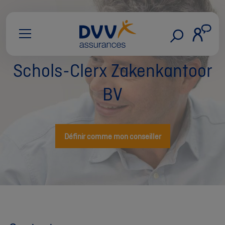
Schols-Clerx Zakenkantoor
BV
Définir comme mon conseiller