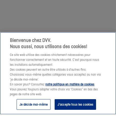
votre
1/04
demande
niet
à
mogelijk
cette
om
adresse
een
e-
prijssimulatie
Bienvenue chez DVV.
mail.
Nous aussi, nous utilisons des cookies!
te
maken
Ce site web utilise des cookies strictement nécessaires pour
fonctionner correctement et en toute sécurité. C’est pourquoi nous
of
les installons automatiquement.
een
Des cookies peuvent en outre être utilisés à d'autres fins.
offerte-
Choisissez vous-même quelles catégories vous acceptez ou non via
Suivant
'je décide moi-même’.
aanvraag
En savoir plus? Consultez
notre politique en matière de cookies
.
te
Vous pouvez toujours adapter votre choix via “Cookies” en bas des
pages de notre site web.
verzenden.
Je décide moi-même
J’accepte tous les cookies
Vanaf
morgen