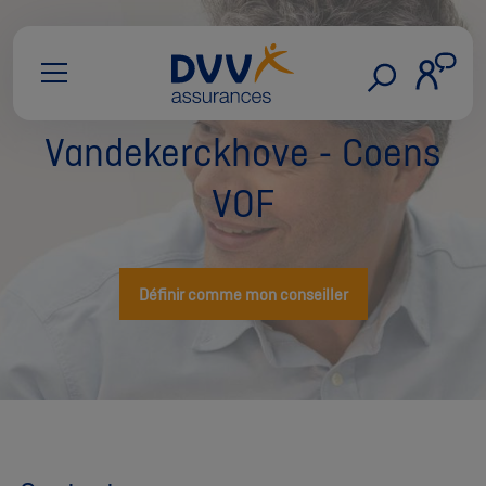
Vandekerckhove - Coens
VOF
Définir comme mon conseiller