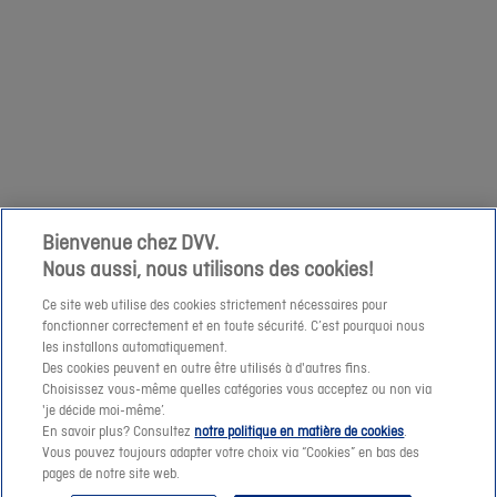
relatives
Suivant
op
à
zaterdag
votre
1/04
demande
niet
à
mogelijk
cette
om
adresse
een
e-
prijssimulatie
Bienvenue chez DVV.
mail.
Nous aussi, nous utilisons des cookies!
te
maken
Ce site web utilise des cookies strictement nécessaires pour
fonctionner correctement et en toute sécurité. C’est pourquoi nous
of
les installons automatiquement.
een
Des cookies peuvent en outre être utilisés à d'autres fins.
offerte-
Choisissez vous-même quelles catégories vous acceptez ou non via
Suivant
'je décide moi-même’.
aanvraag
En savoir plus? Consultez
notre politique en matière de cookies
.
te
Vous pouvez toujours adapter votre choix via “Cookies” en bas des
pages de notre site web.
verzenden.