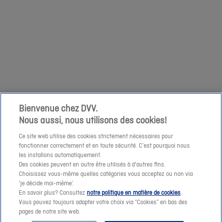
relatives
Suivant
op
à
zaterdag
votre
1/04
demande
niet
à
mogelijk
cette
om
adresse
een
e-
prijssimulatie
Bienvenue chez DVV.
mail.
Nous aussi, nous utilisons des cookies!
te
maken
Ce site web utilise des cookies strictement nécessaires pour
fonctionner correctement et en toute sécurité. C’est pourquoi nous
of
les installons automatiquement.
een
Des cookies peuvent en outre être utilisés à d'autres fins.
offerte-
Choisissez vous-même quelles catégories vous acceptez ou non via
Suivant
'je décide moi-même’.
aanvraag
En savoir plus? Consultez
notre politique en matière de cookies
.
te
Vous pouvez toujours adapter votre choix via “Cookies” en bas des
pages de notre site web.
verzenden.