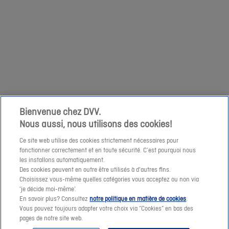
relatives
Suivant
op
à
zaterdag
votre
1/04
demande
niet
à
mogelijk
cette
om
adresse
een
e-
prijssimulatie
Bienvenue chez DVV.
mail.
Nous aussi, nous utilisons des cookies!
te
maken
Ce site web utilise des cookies strictement nécessaires pour
fonctionner correctement et en toute sécurité. C’est pourquoi nous
of
les installons automatiquement.
een
Des cookies peuvent en outre être utilisés à d'autres fins.
offerte-
Choisissez vous-même quelles catégories vous acceptez ou non via
Suivant
'je décide moi-même’.
aanvraag
En savoir plus? Consultez
notre politique en matière de cookies
.
te
Vous pouvez toujours adapter votre choix via “Cookies” en bas des
pages de notre site web.
verzenden.