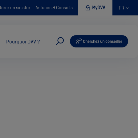
FR
arer un sinistre
Astuces & Conseils
MyDVV
Pourquoi DVV ?
Cherchez un conseiller