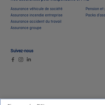
Assurance véhicule de société
Pension et 
Assurance incendie entreprise
Packs d’as
Assurance accident du travail
Assurance groupe
Suivez-nous