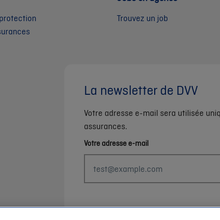
protection
Trouvez un job
surances
La newsletter de DVV
Votre adresse e-mail sera utilisée un
assurances.
Votre adresse e-mail