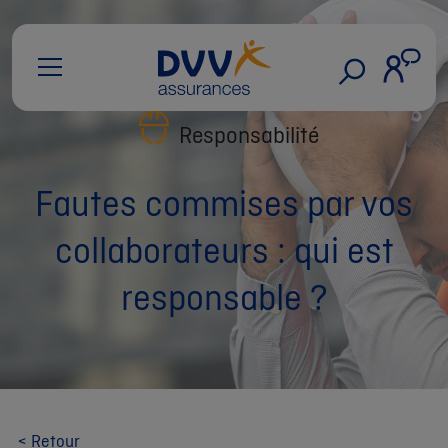
Responsabilité
Fautes commises par vos
collaborateurs : qui est
responsable ?
< Retour