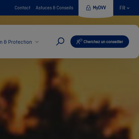
FR
Contact
Astuces & Conseils
MyDVV
n & Protection
Cherchez un conseiller