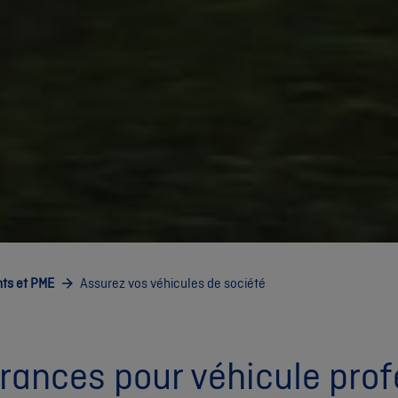
ts et PME
Assurez vos véhicules de société
rances pour véhicule prof