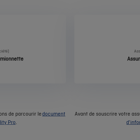
iété)
Ass
camionnette
Assur
ons de parcourir le
document
Avant de souscrire votre ass
ity Pro
.
d'inf