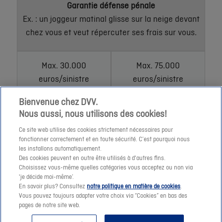
Garantie défense pénale
Ex. : un joggeur matinal glisse sur la neige devant
chez vous et veut répercuter ses frais sur vous.
Max. 30.000
Max. 75.000
euros/sinistre
euros/sinistre
Bienvenue chez DVV.
Garantie cautionnement pénal
Nous aussi, nous utilisons des cookies!
Quand une caution doit être payée pour éviter
Ce site web utilise des cookies strictement nécessaires pour
l’emprisonnement
fonctionner correctement et en toute sécurité. C’est pourquoi nous
les installons automatiquement.
Des cookies peuvent en outre être utilisés à d'autres fins.
Choisissez vous-même quelles catégories vous acceptez ou non via
Max. 15.000
'je décide moi-même’.
euros/sinistre
Max. 15.000
En savoir plus? Consultez
notre politique en matière de cookies
.
Vous pouvez toujours adapter votre choix via “Cookies” en bas des
(ou max. 50.000 euros
euros/sinistre
pages de notre site web.
avec garantie bancaire)