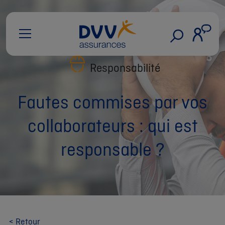
Responsabilité
Fautes commises par vos
collaborateurs : qui est
responsable ?
< Retour