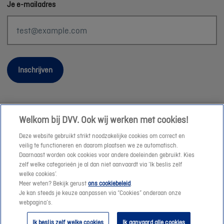
Je e-mailadres
Inschrijven
Welkom bij DVV. Ook wij werken met cookies!
Wettelijke informatie
Deze website gebruikt strikt noodzakelijke cookies om correct en
Duurzaamheid
veilig te functioneren en daarom plaatsen we ze automatisch.
Daarnaast worden ook cookies voor andere doeleinden gebruikt. Kies
Sitemap
zelf welke categorieën je al dan niet aanvaardt via ‘Ik beslis zelf
Onze consulenten
welke cookies’.
Meer weten? Bekijk gerust
ons cookiebeleid
.
Jobs
Je kan steeds je keuze aanpassen via “Cookies” onderaan onze
Cookies
webpagina’s.
© DVV 2026
Ik beslis zelf welke cookies
Ik aanvaard alle cookies