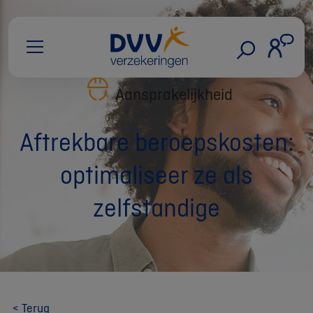
Aansprakelijkheid
Aftrekbare beroepskosten:
optimaliseer ze als
zelfstandige
< Terug