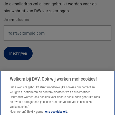
Je e-mailadres zal alleen gebruikt worden voor de
nieuwsbrief van DVV verzekeringen.
Je e-mailadres
Inschrijven
Welkom bij DVV. Ook wij werken met cookies!
Wettelijke informatie
Deze website gebruikt strikt noodzakelijke cookies om correct en
Duurzaamheid
veilig te functioneren en daarom plaatsen we ze automatisch.
Daarnaast worden ook cookies voor andere doeleinden gebruikt. Kies
Sitemap
zelf welke categorieën je al dan niet aanvaardt via ‘Ik beslis zelf
Onze consulenten
welke cookies’.
Meer weten? Bekijk gerust
ons cookiebeleid
.
Jobs