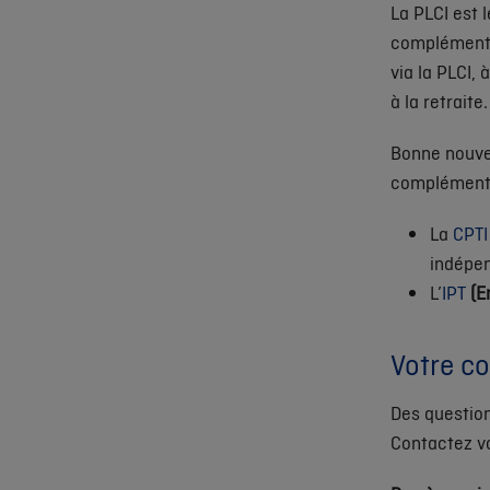
La PLCI est 
complémentai
via la PLCI, 
à la retraite.
Bonne nouvel
complémentai
La
CPTI
indépen
L’
IPT
(E
Votre co
Des question
Contactez 