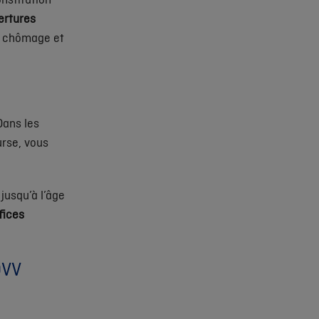
ertures
de chômage et
Dans les
rse, vous
jusqu’à l’âge
fices
DVV