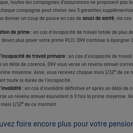
tique, toutes les compagnies d’assurances ne proposent pas 
 chaque compagnie peut choisir ses 3 garanties supplémentai
ous donner un coup de pouce en cas de
souci de santé
, via ces
tion de prime
: en cas d’incapacité de travail totale de plus d
 devez plus payer votre prime PLCI. DVV continue à épargner 
’incapacité de travail primaire
: en cas d’incapacité de travai
s un délai de carence, DVV vous verse un revenu annuel corre
e
 prime moyenne. Ainsi, vous recevez chaque mois 1/12
de ce m
ant toute la durée de l’incapacité.
’invalidité
: en cas d’invalidité définitive et après un délai de
rse un revenu annuel équivalent à 3 fois la prime moyenne. V
e
 mois 1/12
de ce montant.
vez faire encore plus pour votre pensio