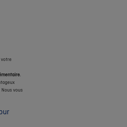
 votre
émentaire
.
ntageux
 Nous vous
our