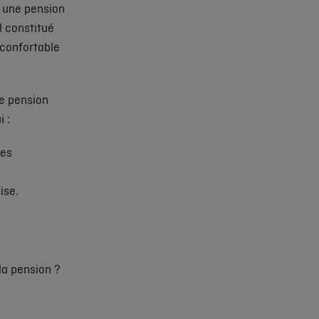
r une pension
l constitué
e confortable
e pension
 :
les
ise.
la pension ?