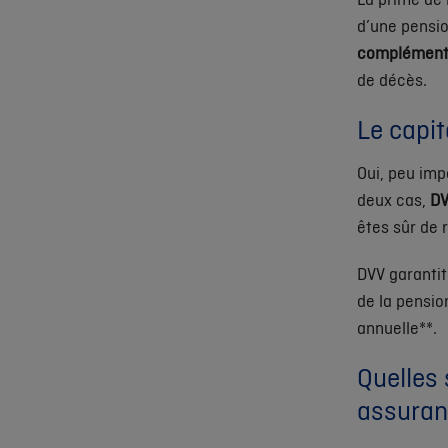
d’une pension
complément
de décès.
Le capit
Oui, peu imp
deux cas,
DV
êtes sûr de 
DVV garanti
de la pensio
annuelle**.
Quelles 
assuran