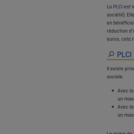
La
PLCI
est 
société). El
en bénéficia
réduction d’
euros, cela 
PLCI 
Il existe pri
sociale.
Avec l
un maxi
Avec l
un maxi
La prime de 