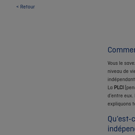
< Retour
Comment 
Vous le save
niveau de vi
indépendant.
La
PLCI
(pens
d’entre eux.
expliquons t
Qu’est-
indépen