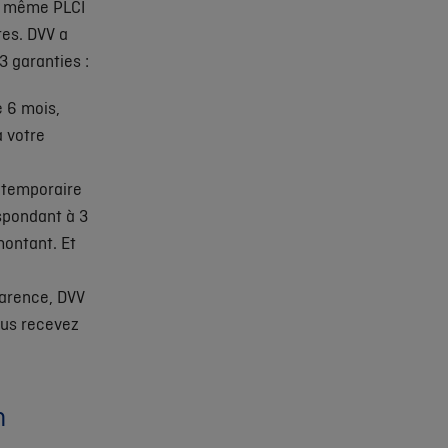
la même PLCI
res. DVV a
 3 garanties :
e 6 mois,
à votre
l temporaire
spondant à 3
ontant. Et
 carence, DVV
ous recevez
n