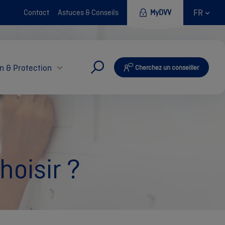
FR
Contact
Astuces & Conseils
MyDVV
n & Protection
Cherchez un conseiller
hoisir ?