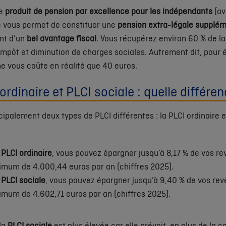
le
produit de pension par excellence pour les indépendants
(av
le vous permet de constituer une
pension extra-légale supplém
nt d’un
bel avantage fiscal
. Vous récupérez environ 60 % de l
impôt et diminution de charges sociales. Autrement dit, pour
ne vous coûte en réalité que 40 euros.
ordinaire et PLCI sociale : quelle différe
ncipalement deux types de PLCI différentes : la PLCI ordinaire e
a
PLCI ordinaire
, vous pouvez épargner jusqu’à 8,17 % de vos r
mum de 4.000,44 euros par an (chiffres 2025).
a
PLCI sociale
, vous pouvez épargner jusqu’à 9,40 % de vos rev
mum de 4.602,71 euros par an (chiffres 2025).
la
PLCI sociale
est plus élevée car elle prévoit, en plus de la c