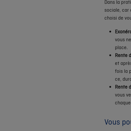
Dans la pra
sociale, car
choisi de v
Exonéra
vous ne
place.
Rente d
et aprè
fois la
ce, dur
Rente d
vous ve
chaque
Vous pou