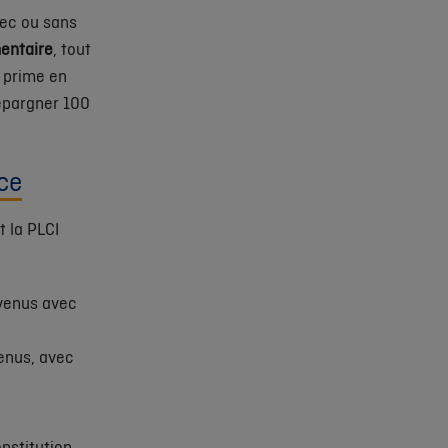
ec ou sans
entaire
, tout
a prime en
 épargner 100
nce
t la PLCI
evenus avec
enus, avec
onstitution