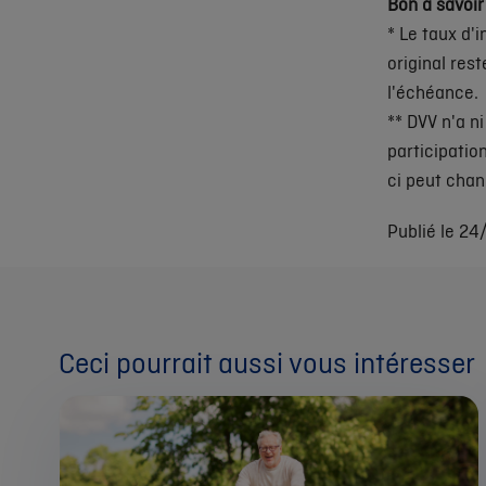
Bon à savoir
* Le taux d'
original res
l'échéance.
** DVV n'a ni
participatio
ci peut cha
Publié le 2
Ceci pourrait aussi vous intéresser