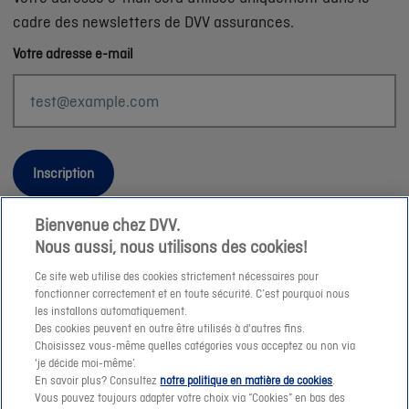
cadre des newsletters de DVV assurances.
Votre adresse e-mail
Inscription
Bienvenue chez DVV.
Nous aussi, nous utilisons des cookies!
Informations légales
Ce site web utilise des cookies strictement nécessaires pour
fonctionner correctement et en toute sécurité. C’est pourquoi nous
Durabilité
les installons automatiquement.
Des cookies peuvent en outre être utilisés à d'autres fins.
Sitemap
Choisissez vous-même quelles catégories vous acceptez ou non via
Nos conseillers
'je décide moi-même’.
En savoir plus? Consultez
notre politique en matière de cookies
.
Jobs
Vous pouvez toujours adapter votre choix via “Cookies” en bas des
Cookies