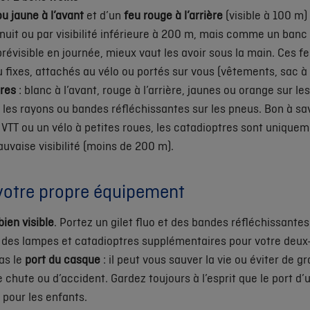
ou jaune à l’avant
et d’un
feu rouge à l’arrière
(visible à 100 m)
 nuit ou par visibilité inférieure à 200 m, mais comme un banc 
prévisible en journée, mieux vaut les avoir sous la main. Ces f
 fixes, attachés au vélo ou portés sur vous (vêtements, sac à d
tres
: blanc à l’avant, rouge à l’arrière, jaunes ou orange sur le
 les rayons ou bandes réfléchissantes sur les pneus. Bon à sav
 VTT ou un vélo à petites roues, les catadioptres sont uniquem
auvaise visibilité (moins de 200 m).
 votre propre équipement
bien visible
. Portez un gilet fluo et des bandes réfléchissante
r des lampes et catadioptres supplémentaires pour votre deu
as le
port du casque
: il peut vous sauver la vie ou éviter de g
e chute ou d’accident. Gardez toujours à l’esprit que le port d
 pour les enfants.