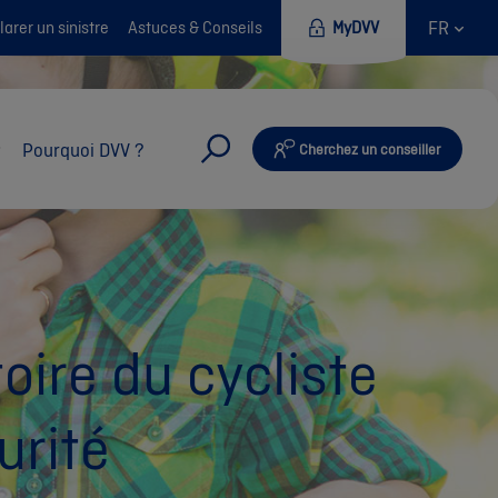
FR
arer un sinistre
Astuces & Conseils
MyDVV
Pourquoi DVV ?
Cherchez un conseiller
oire du cycliste
urité