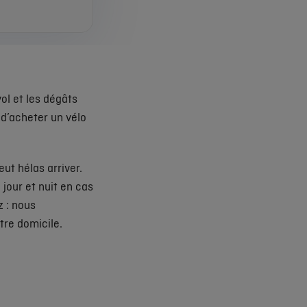
ol et les dégâts
 d’acheter un vélo
ut hélas arriver.
jour et nuit en cas
z : nous
tre domicile.