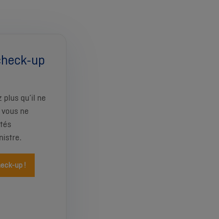
check-up
 plus qu’il ne
, vous ne
tés
istre.
eck-up !