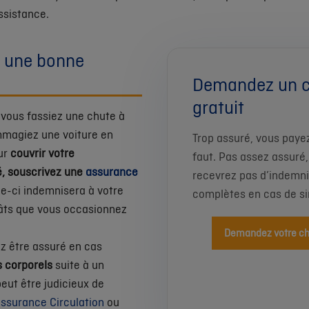
ssistance.
 une bonne
Demandez un 
gratuit
vous fassiez une chute à
mmagiez une voiture en
Trop assuré, vous payez
ur
couvrir votre
faut. Pas assez assuré
é, souscrivez une
assurance
recevrez pas d’indemni
lle-ci indemnisera à votre
complètes en cas de sin
âts que vous occasionnez
Demandez votre ch
z être assuré en cas
corporels
suite à un
peut être judicieux de
ssurance Circulation
ou