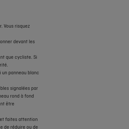
r. Vous risquez
ionner devant les
t que cycliste. Si
ité.
 si un panneau blanc
lables signalées par
neau rond à fond
nt être
et faites attention
ble de réduire ou de