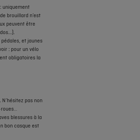
 : uniquement
de brouillard n’est
eux peuvent être
os...).
s pédales, et jaunes
oir : pour un vélo
ent obligatoires la
s. N’hésitez pas non
x-roues…
raves blessures à la
’un bon casque est