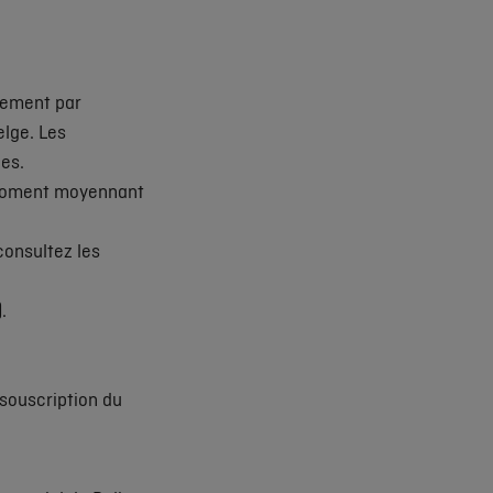
tement par
elge. Les
es.
t moment moyennant
consultez les
.
souscription du