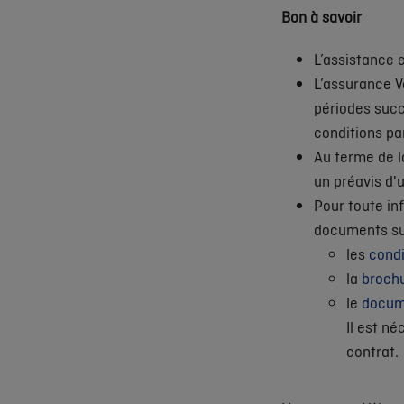
Bon à savoir
L’assistance 
L’assurance V
périodes succ
conditions pa
Au terme de l
un préavis d'
Pour toute in
documents su
les
condi
la
broch
le
docume
Il est n
contrat.