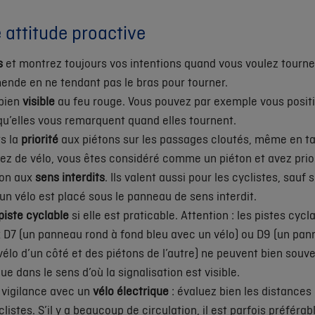
 attitude proactive
s
et montrez toujours vos intentions quand vous voulez tourne
ende en ne tendant pas le bras pour tourner.
 bien
visible
au feu rouge. Vous pouvez par exemple vous posit
 qu’elles vous remarquent quand elles tournent.
s la
priorité
aux piétons sur les passages cloutés, même en tan
z de vélo, vous êtes considéré comme un piéton et avez prior
ion aux
sens interdits
. Ils valent aussi pour les cyclistes, sauf
un vélo est placé sous le panneau de sens interdit.
piste cyclable
si elle est praticable. Attention : les pistes cyc
D7 (un panneau rond à fond bleu avec un vélo) ou D9 (un pan
vélo d’un côté et des piétons de l’autre) ne peuvent bien souve
e dans le sens d’où la signalisation est visible.
 vigilance avec un
vélo électrique
: évaluez bien les distances 
listes. S’il y a beaucoup de circulation, il est parfois préféra