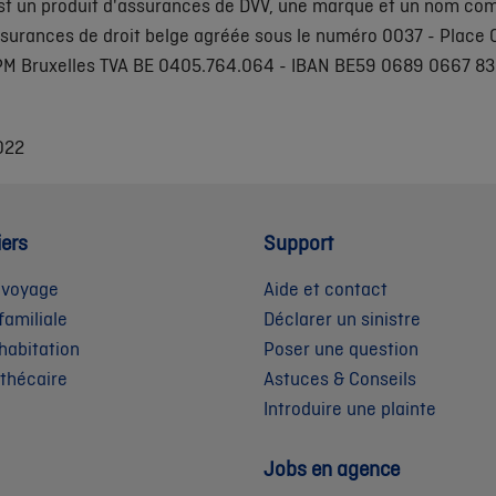
est un produit d'assurances de DVV, une marque et un nom com
ssurances de droit belge agréée sous le numéro 0037 - Place C
RPM Bruxelles TVA BE 0405.764.064 - IBAN BE59 0689 0667 83
022
iers
Support
 voyage
Aide et contact
familiale
Déclarer un sinistre
habitation
Poser une question
othécaire
Astuces & Conseils
Introduire une plainte
Jobs en agence