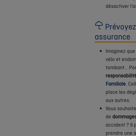
désactiver l’a
Prévoyez
assurance
Imaginez que 
vélo et endo
tombant… Po
responsabilit
Familiale
. Ce
place les dég
aux autres.
Vous souhaite
de
dommages 
accident ? Il 
prendre une
a