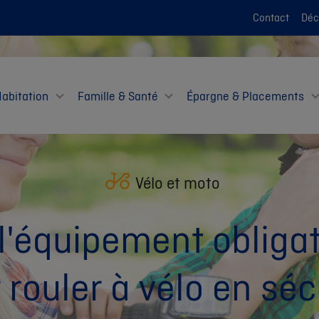
Contact
Décl
Habitation
Famille & Santé
Épargne & Placements
Vélo et moto
 l'équipement obligat
 rouler à vélo en séc