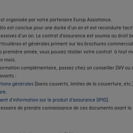
est organisée par notre partenaire Europ Assistance.
élo est conclue pour une durée d’un an et est reconduite taci
essives d’un an. Le contrat d’assurance est soumis au droit b
rticulières et générales priment sur les brochures commercial
a première année, vous pouvez résilier votre contrat à tou
un mois.
formation complémentaire, passez chez un conseiller DVV ou 
ivants :
tions générales
(biens couverts, limites de la couverture, etc.)
ure
.
nt d’information sur le produit d’assurance (IPID)
.
écessaire de prendre connaissance de ces documents avant la 