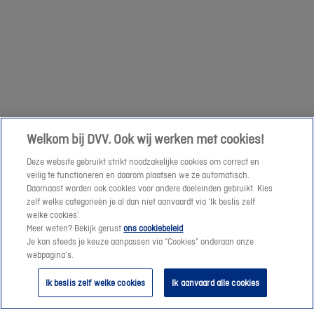
om
een
Volgende
prijssimulatie
te
maken
of
een
Welkom bij DVV. Ook wij werken met cookies!
offerte-
Deze website gebruikt strikt noodzakelijke cookies om correct en
aanvraag
veilig te functioneren en daarom plaatsen we ze automatisch.
te
Daarnaast worden ook cookies voor andere doeleinden gebruikt. Kies
verzenden.
zelf welke categorieën je al dan niet aanvaardt via ‘Ik beslis zelf
welke cookies’.
Meer weten? Bekijk gerust
ons cookiebeleid
.
Vanaf
Je kan steeds je keuze aanpassen via “Cookies” onderaan onze
morgen
webpagina’s.
helpen
Ik beslis zelf welke cookies
Ik aanvaard alle cookies
we
je