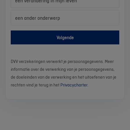
een verandering in mijn leven
een ander onderwerp
Volgende
DVV verzekeringen verwerkt je persoonsgegevens. Meer
informatie over de verwerking van je persoonsgegevens,
de doeleinden van de verwerking en het uitoefenen van je
rechten vind je terug in het
Privacycharter
.
We
Stel
Wat
Wat
Wat
Wat
Wat
Wat
Wat
Wat
werken
je
is
is
is
is
is
is
is
is