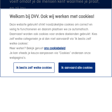
voelt omdat je de mensen kent waarmee je praat,
en zij jou.
Welkom bij DVV. Ook wij werken met cookies!
Deze website gebruikt strikt noodzakelijke cookies om correct en
Vind je DVV-consulent
veilig te functioneren en daarom plaatsen we ze automatisch.
Daarnaast worden ook cookies voor andere doeleinden gebruikt. Kies
zelf welke categorieën je al dan niet aanvaardt via ‘Ik beslis zelf
welke cookies’.
Meer weten? Bekijk gerust
ons cookiebeleid
.
Wat betekent service bij
Je kan steeds je keuze aanpassen via “Cookies” onderaan onze
webpagina’s.
DVV?
Ik beslis zelf welke cookies
Ik aanvaard alle cookies