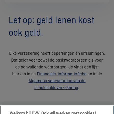
Let op: geld lenen kost
ook geld.
Elke verzekering heeft beperkingen en uitsluitingen.
Dat geldt voor zowel de basiswaarborgen als voor
de aanvullende waarborgen. Je vindt een lijst
hiervan in de
Financiële-informatiefiche
en in de
Algemene voorwaarden van de
schuldsaldoverzekering
.
Welkom bij DVV. Ook wij werken met cookies!