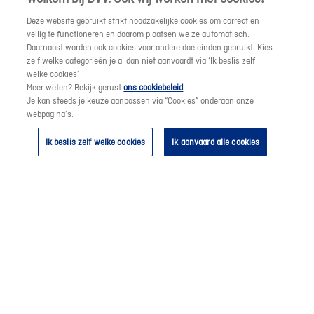
Gewoon goeie service!
Deze website gebruikt strikt noodzakelijke cookies om correct en
veilig te functioneren en daarom plaatsen we ze automatisch.
Daarnaast worden ook cookies voor andere doeleinden gebruikt. Kies
zelf welke categorieën je al dan niet aanvaardt via ‘Ik beslis zelf
welke cookies’.
Meer weten? Bekijk gerust
ons cookiebeleid
.
Simulatie in MyDVV
Je kan steeds je keuze aanpassen via “Cookies” onderaan onze
webpagina’s.
Als klant kan je je hypothecair krediet* simuleren
en ontdek je hoeveel je kan lenen in een paar
Ik beslis zelf welke cookies
Ik aanvaard alle cookies
klikken.
Immo Pack
Combineer hypothecair krediet*,
schuldsaldoverzekering en woningverzekering om