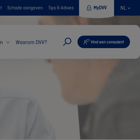
NL
t
Schade aangeven
Tips & Advies
MyDVV
en
Waarom DVV?
Vind een consulent