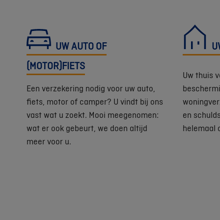
UW AUTO OF
U
(MOTOR)FIETS
Uw thuis v
Een verzekering nodig voor uw auto,
beschermin
fiets, motor of camper? U vindt bij ons
woningver
vast wat u zoekt. Mooi meegenomen:
en schuld
wat er ook gebeurt, we doen altijd
helemaal 
meer voor u.