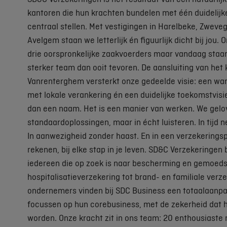
kantoren die hun krachten bundelen met één duidelijke 
centraal stellen. Met vestigingen in Harelbeke, Zwev
Avelgem staan we letterlijk én figuurlijk dicht bij jou.
drie oorspronkelijke zaakvoerders maar vandaag staa
sterker team dan ooit tevoren. De aansluiting van he
Vanrenterghem versterkt onze gedeelde visie: een wa
met lokale verankering én een duidelijke toekomstvisie
dan een naam. Het is een manier van werken. We gelov
standaardoplossingen, maar in écht luisteren. In tijd
In aanwezigheid zonder haast. En in een verzekerings
rekenen, bij elke stap in je leven. SD&C Verzekeringen
iedereen die op zoek is naar bescherming en gemoeds
hospitalisatieverzekering tot brand- en familiale verz
ondernemers vinden bij SDC Business een totaalaanpak
focussen op hun corebusiness, met de zekerheid dat h
worden. Onze kracht zit in ons team: 20 enthousiast