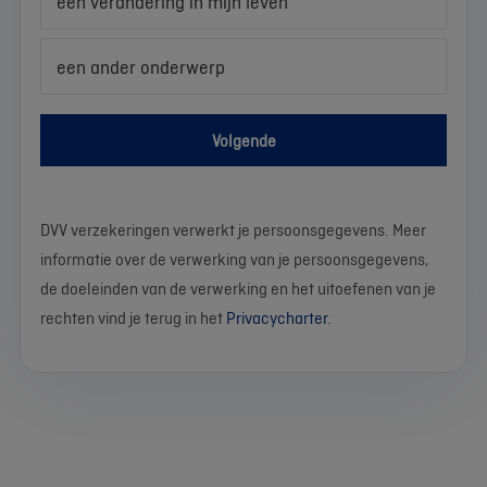
een verandering in mijn leven
een ander onderwerp
Volgende
DVV verzekeringen verwerkt je persoonsgegevens. Meer
informatie over de verwerking van je persoonsgegevens,
de doeleinden van de verwerking en het uitoefenen van je
rechten vind je terug in het
Privacycharter
.
We
Stel
Wat
Wat
Wat
Wat
Wat
Wat
Wat
Wat
werken
je
is
is
is
is
is
is
is
is