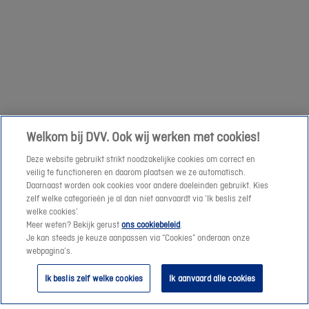
om
een
Volgende
prijssimulatie
te
maken
of
een
Welkom bij DVV. Ook wij werken met cookies!
offerte-
Deze website gebruikt strikt noodzakelijke cookies om correct en
aanvraag
veilig te functioneren en daarom plaatsen we ze automatisch.
te
Daarnaast worden ook cookies voor andere doeleinden gebruikt. Kies
verzenden.
zelf welke categorieën je al dan niet aanvaardt via ‘Ik beslis zelf
welke cookies’.
Meer weten? Bekijk gerust
ons cookiebeleid
.
Vanaf
Je kan steeds je keuze aanpassen via “Cookies” onderaan onze
morgen
webpagina’s.
helpen
Ik beslis zelf welke cookies
Ik aanvaard alle cookies
we
je