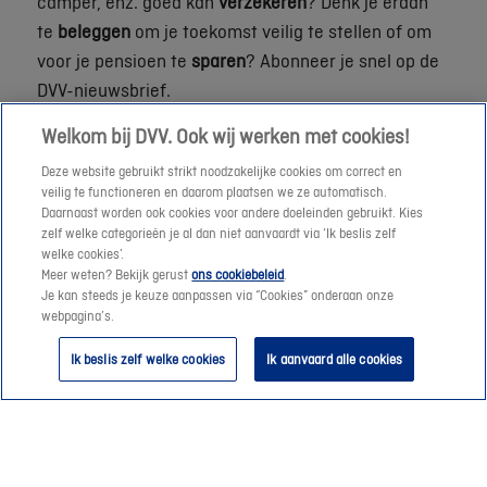
camper, enz. goed kan
verzekeren
? Denk je eraan
te
beleggen
om je toekomst veilig te stellen of om
voor je pensioen te
sparen
? Abonneer je snel op de
DVV-nieuwsbrief.
Dit lees je in de nieuwsbrief:
Welkom bij DVV. Ook wij werken met cookies!
Handige tips en helder advies.
Deze website gebruikt strikt noodzakelijke cookies om correct en
veilig te functioneren en daarom plaatsen we ze automatisch.
Niet te missen promoties en commerciële acties.
Daarnaast worden ook cookies voor andere doeleinden gebruikt. Kies
Informatie over verzekeren, beleggen en sparen.
zelf welke categorieën je al dan niet aanvaardt via ‘Ik beslis zelf
welke cookies’.
Meer weten? Bekijk gerust
ons cookiebeleid
.
Hoe schrijf ik me in voor de nieuwsbrief, net als
Je kan steeds je keuze aanpassen via “Cookies” onderaan onze
webpagina’s.
meer dan 190.000 anderen?
Ik beslis zelf welke cookies
Ik aanvaard alle cookies
Als je klant bent, neem dan contact op met je
DVV-consulent
en vraag om je aan te melden
voor de nieuwsbrief.
Als je nog geen klant bent, kun je je aanmelden
door naar beneden te scrollen en je e-