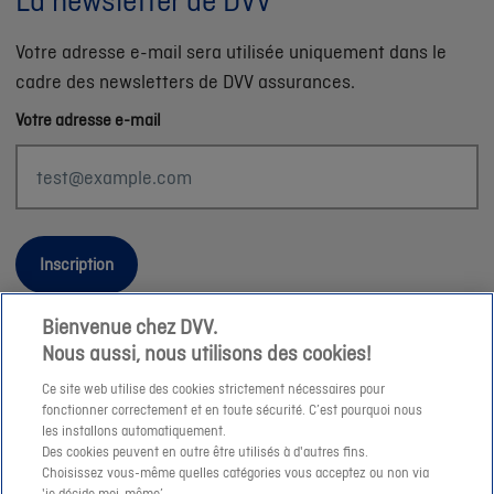
La newsletter de DVV
Votre adresse e-mail sera utilisée uniquement dans le
cadre des newsletters de DVV assurances.
Votre adresse e-mail
Inscription
Bienvenue chez DVV.
Nous aussi, nous utilisons des cookies!
Informations légales
Ce site web utilise des cookies strictement nécessaires pour
fonctionner correctement et en toute sécurité. C’est pourquoi nous
Durabilité
les installons automatiquement.
Des cookies peuvent en outre être utilisés à d'autres fins.
Sitemap
Choisissez vous-même quelles catégories vous acceptez ou non via
Nos conseillers
'je décide moi-même’.