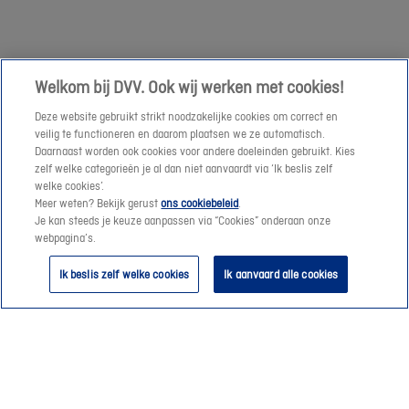
maken
of
een
Welkom bij DVV. Ook wij werken met cookies!
offerte-
Deze website gebruikt strikt noodzakelijke cookies om correct en
aanvraag
veilig te functioneren en daarom plaatsen we ze automatisch.
te
Daarnaast worden ook cookies voor andere doeleinden gebruikt. Kies
verzenden.
zelf welke categorieën je al dan niet aanvaardt via ‘Ik beslis zelf
welke cookies’.
Meer weten? Bekijk gerust
ons cookiebeleid
.
Vanaf
Je kan steeds je keuze aanpassen via “Cookies” onderaan onze
morgen
webpagina’s.
helpen
Ik beslis zelf welke cookies
Ik aanvaard alle cookies
we
je
graag
verder
😊